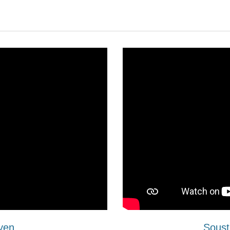
oyen
Soust