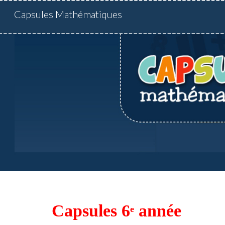
Capsules Mathématiques
Sk
Capsules 6
 année
e