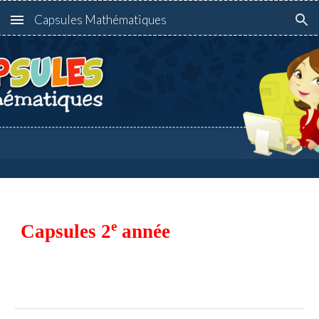
Capsules Mathématiques
Skip to main content
Skip to navigation
e
Capsules 2
 année